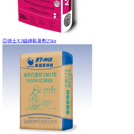
亞德士X3磁磚黏著劑25kg