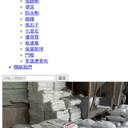
填縫劑
彈泥
防水劑
楣樑
抿石子
七里石
優滑寶
收邊條
保麗龍球
門檻
常溫瀝青包
聯絡我們
提交