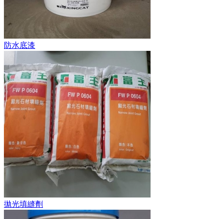
防水底漆
拋光填縫劑