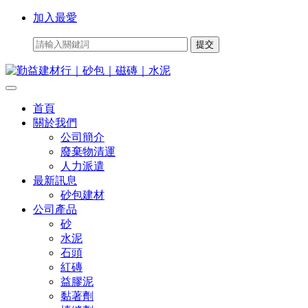
加入最愛
首頁
關於我們
公司簡介
廢棄物清運
人力派遣
最新訊息
砂包建材
公司產品
砂
水泥
石頭
紅磚
益膠泥
黏著劑