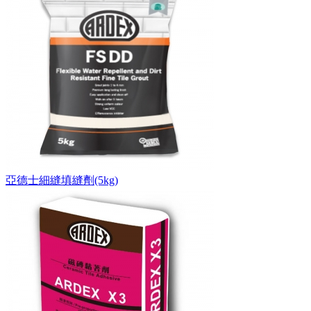
亞德士細縫填縫劑(5kg)